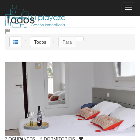
Todos
Todos
Para
7
OCUPANTES
3
DORMITORIOS