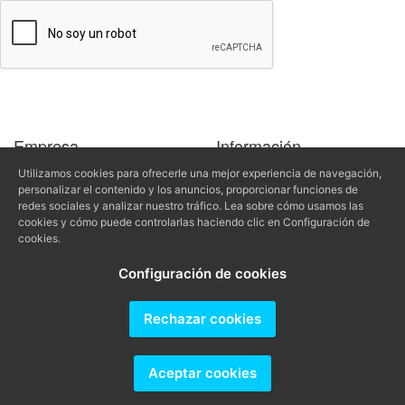
Empresa
Información
Contacto
Aviso Legal - LSSI - LOPD
Utilizamos cookies para ofrecerle una mejor experiencia de navegación,
Quiénes somos
Política de privacidad
personalizar el contenido y los anuncios, proporcionar funciones de
redes sociales y analizar nuestro tráfico. Lea sobre cómo usamos las
Propietarios
Política de cookies
cookies y cómo puede controlarlas haciendo clic en Configuración de
Condiciones de reserva
cookies.
Buscar
(+34) 950 388
Configuración de cookies
Buscar vivienda por referencia
065
Rechazar cookies
elplayazo@elplayazo.com
Producido por
Aceptar cookies