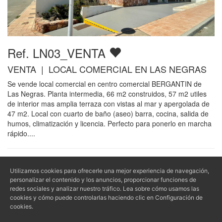
Ref. LN03_VENTA
VENTA | LOCAL COMERCIAL EN LAS NEGRAS
Se vende local comercial en centro comercial BERGANTIN de
Las Negras. Planta intermedia, 66 m2 construidos, 57 m2 utiles
de interior mas amplia terraza con vistas al mar y apergolada de
47 m2. Local con cuarto de baño (aseo) barra, cocina, salida de
humos, climatización y licencia. Perfecto para ponerlo en marcha
rápido....
Empresa
Información
Utilizamos cookies para ofrecerle una mejor experiencia de navegación,
personalizar el contenido y los anuncios, proporcionar funciones de
Contacto
Aviso Legal - LSSI - LOPD
redes sociales y analizar nuestro tráfico. Lea sobre cómo usamos las
Quiénes somos
Política de privacidad
cookies y cómo puede controlarlas haciendo clic en Configuración de
Propietarios
Política de cookies
cookies.
Condiciones de reserva