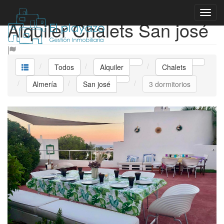
Alquiler Chalets San josé
Todos
Alquiler
Chalets
Almería
San josé
3 dormitorios