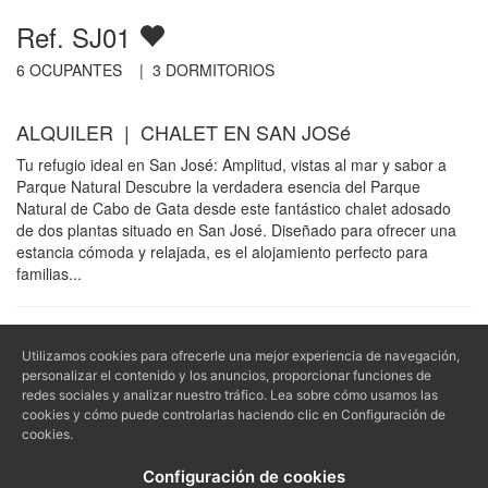
Ref. SJ01
6
OCUPANTES |
3
DORMITORIOS
ALQUILER | CHALET EN SAN JOSé
Tu refugio ideal en San José: Amplitud, vistas al mar y sabor a
Parque Natural Descubre la verdadera esencia del Parque
Natural de Cabo de Gata desde este fantástico chalet adosado
de dos plantas situado en San José. Diseñado para ofrecer una
estancia cómoda y relajada, es el alojamiento perfecto para
familias...
Empresa
Información
Utilizamos cookies para ofrecerle una mejor experiencia de navegación,
personalizar el contenido y los anuncios, proporcionar funciones de
Contacto
Aviso Legal - LSSI - LOPD
redes sociales y analizar nuestro tráfico. Lea sobre cómo usamos las
Quiénes somos
Política de privacidad
cookies y cómo puede controlarlas haciendo clic en Configuración de
Propietarios
Política de cookies
cookies.
Condiciones de reserva
Configuración de cookies