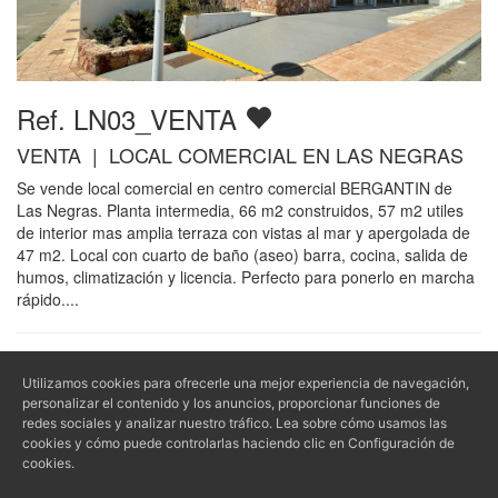
Ref. LN03_VENTA
VENTA | LOCAL COMERCIAL EN LAS NEGRAS
Se vende local comercial en centro comercial BERGANTIN de
Las Negras. Planta intermedia, 66 m2 construidos, 57 m2 utiles
de interior mas amplia terraza con vistas al mar y apergolada de
47 m2. Local con cuarto de baño (aseo) barra, cocina, salida de
humos, climatización y licencia. Perfecto para ponerlo en marcha
rápido....
Empresa
Información
Utilizamos cookies para ofrecerle una mejor experiencia de navegación,
personalizar el contenido y los anuncios, proporcionar funciones de
Contacto
Aviso Legal - LSSI - LOPD
redes sociales y analizar nuestro tráfico. Lea sobre cómo usamos las
Quiénes somos
Política de privacidad
cookies y cómo puede controlarlas haciendo clic en Configuración de
Propietarios
Política de cookies
cookies.
Condiciones de reserva